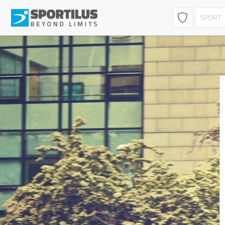
POČETNA
KLUBOVI
NAJAVE
REZULTATI
TRE