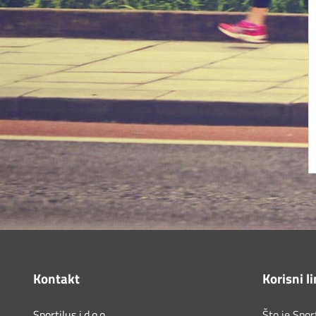
Kontakt
Korisni l
Sportilus j.d.o.o.
Što je Spor