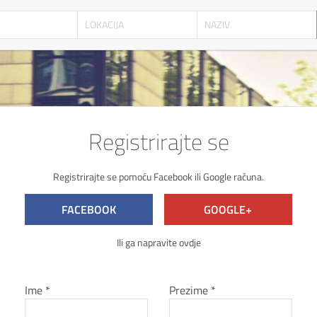
NERI
SPORTAŠI
OBJEKTI
LIGE
SPORTOVI
Registrirajte se
Registrirajte se pomoću Facebook ili Google računa.
FACEBOOK
GOOGLE+
Ili ga napravite ovdje
Ime *
Prezime *