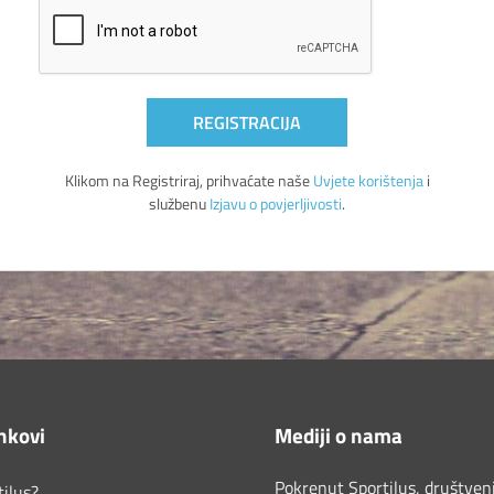
REGISTRACIJA
Klikom na Registriraj, prihvaćate naše
Uvjete korištenja
i
službenu
Izjavu o povjerljivosti
.
inkovi
Mediji o nama
Pokrenut Sportilus, društveni
tilus?